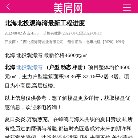
北海北投观海湾最新工程进度
2022-08-02 点击:4175 价格有效期(2022-08-02至2022-08-31)
开发商：广西北投海湾置业有限公司 预售证号：北审批建【2020】109号
北海 北投观海湾 最新价格4600元/㎡
北海
北投观海湾
（
户型
动态
相册
）
项目整体均价4600
元/㎡，主力户型建筑面积58.36平-82.16平2居-3居。项
目为小高层,高层板楼。
以上信息仅供参考，想了解楼盘更多详情，获取楼盘优
惠信息，欢迎来电咨询！
夏日炎炎,万物葱茏。在蝉鸣与海风共织的夏日赞歌里,所
有经历过的磨砺与考验,都被时光匠造成对未来的期许和
对新家的盼望。沐浴着流火骄阳,我们步履不停,美好蓬勃