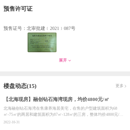
预售许可证
预售证号：
北审批建﹝2021﹞087号
发证时间：
2021-10-29
展开
对应楼栋：
4#,7#
预售证号：
北审批建【2021】66号
楼盘动态(15)
更多
【北海现房】融创钻石海湾现房，均价4800元/㎡
北海融创钻石海湾在售康养海居美宅，在售的户型建筑面积为68
发证时间：
2021-07-30
㎡-75㎡的两居和建筑面积为87㎡-128㎡的三房，整体均价4800元/
对应楼栋：
5#,6#
㎡，为50年产权的现房，项目独揽3公里绝美海岸线，户户观海。
2022-10-31