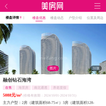
楼盘详情
|
楼盘优惠
楼盘动态
户型介绍
位置及周边
图片
31张
融创钻石海湾
在售
海景房
南北通透
养老度假
5088元/m²
(价格有效期：2024/10/01-2024/10/31)
主力户型：
2房（建筑面积68-75㎡）3房（建筑面积128-