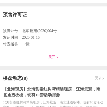
预售许可证
预售证号：
北审批建(2020)004号
发证时间：
2020-01-16
对应楼栋：
17幢
预售证号：
北审批建【2019】186号
展开
楼盘动态(8)
更多
发证时间：
2019-09-30
对应楼栋：
6#
【北海现房】北海​彰泰红树湾精装现房，江海景观，南
北通透板楼，现有10套活动房源
预售证号：
北审批建【2019】171号
北海​彰泰红树湾精装现房，江海景观，南北通透板楼。现有10套活动