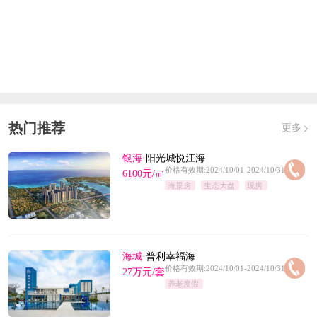
对应楼栋：
10#,11#,9#
预售证号：
北审批建【2019】51号
发证时间：
2019-03-20
对应楼栋：
3#,4#,5#
热门推荐
更多
银海
·
阳光城悦江海
价格有效期:2024/10/01-2024/10/31
6100元/㎡
海景房
生态大盘
现房
海城
·
普利幸福海
价格有效期:2024/10/01-2024/10/31
27万元/套
养老度假