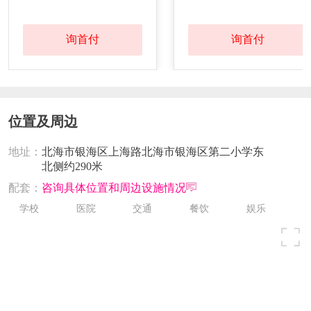
询首付
询首付
发证时间：
2019-07-26
对应楼栋：
8#
预售证号：
北审批建【2019】102号
发证时间：
2019-06-04
位置及周边
对应楼栋：
13#
地址：
北海市银海区上海路北海市银海区第二小学东
北侧约290米
预售证号：
北审批建【2019】87号
配套：
咨询具体位置和周边设施情况
学校
医院
交通
餐饮
娱乐
发证时间：
2019-05-15
对应楼栋：
12#
预售证号：
北审批建【2019】52号
发证时间：
2019-03-20