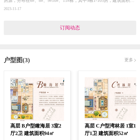
房源，分布在6#、8#、9#10#、11#栋，其中9栋1-105房，建筑面积
103.72㎡，三房两厅两卫，原总价1148180元，原单价11070元/平，现
2023-11-17
一次性总价664638元，一次性单价6408元/平，其他房源一房一价。
发证时间：
2019-09-20
（活动时间截止至2023.11.30）
对应楼栋：
29#,30#,31#,32#,33#,34#
订阅动态
预售证号：
北审批建【2019】170号
户型图(3)
更多
发证时间：
2019-09-20
对应楼栋：
18#,19#,20#,21#,22#,23#,24#,25#,26#,27#,28#
预售证号：
北审批建【2019】139号
发证时间：
2019-08-01
对应楼栋：
16#
高层 B户型瞰海居 3室2
高层 C户型湾林居 1室1
预售证号：
北审批建【2019】135号
厅2卫 建筑面积94㎡
厅1卫 建筑面积52㎡