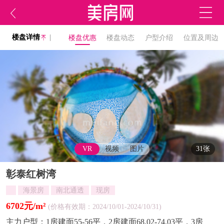
楼盘详情
|
楼盘优惠
楼盘动态
户型介绍
位置及周边
VR
视频
图片
31张
彰泰红树湾
海景房
南北通透
现房
6702元/m²
(价格有效期：2024/10/01-2024/10/31)
主力户型：
1房建面55-56平，2房建面68.02-74.03平，3房