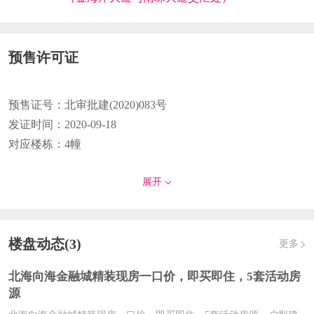
预售许可证
预售证号：
北审批建(2020)083号
发证时间：
2020-09-18
对应楼栋：
4幢
预售证号：
北审批建(2020)065号
展开
发证时间：
2020-08-07
对应楼栋：
12幢
楼盘动态(3)
更多
预售证号：
北审批建(2020)066号
发证时间：
2020-08-07
北海​向海金融城精装现房一口价，即买即住，5套活动房
对应楼栋：
8幢,5幢,6幢,9幢,10幢
源