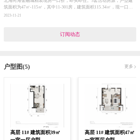
北海​向海金融城精装现房一口价，即买即住。5套活动房源，户型建
预售证号：
北审批建【2020】116号
筑面积为47㎡-115㎡，其中11-301房，建筑面积115.34㎡，现一口单
发证时间：
2020-12-02
价6988元/㎡，一口价805996元。（活动时间截至2023.11.30）
2023-11-21
对应楼栋：
7#
订阅动态
预售证号：
北审批建(2021)002号
发证时间：
2021-01-22
对应楼栋：
3幢,1号地下室一区
户型图(5)
更多
高层 11# 建筑面积39㎡
高层 11# 建筑面积47㎡
一室一厅户型
一室两厅户型