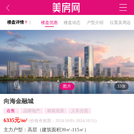
楼盘详情
|
楼盘优惠
楼盘动态
户型介绍
位置及周边
图片
33张
向海金融城
在售
品牌地产
精装现房
人车分流
6335元/m²
(价格有效期：2024/10/01-2024/10/31)
主力户型：
高层（建筑面积39㎡-115㎡）