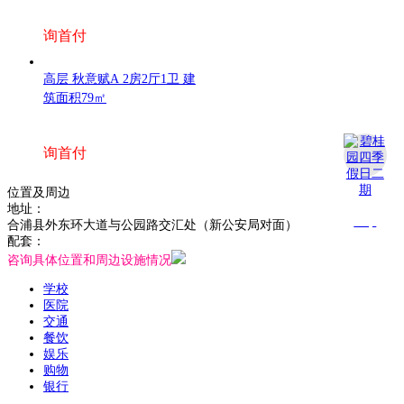
询首付
高层 秋意赋A 2房2厅1卫 建
筑面积79㎡
询首付
位置及周边
地址：
Top
合浦县外东环大道与公园路交汇处（新公安局对面）
配套：
咨询具体位置和周边设施情况
学校
医院
交通
餐饮
娱乐
购物
银行